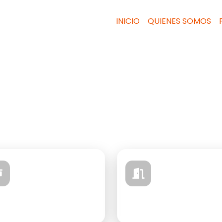
INICIO
QUIENES SOMOS
Atención personalizada en Punilla
ué querés hacer h
Elegí una opción y te guiamos en segundos.
Vender
Alquilar
Te ayudamos
Disponibles hoy