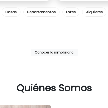
Casas
Departamentos
Lotes
Alquileres
20+ años
500+
4.8/5
en el mercado
operaciones
clientes satisfech
Conocer la inmobiliaria
Quiénes Somos