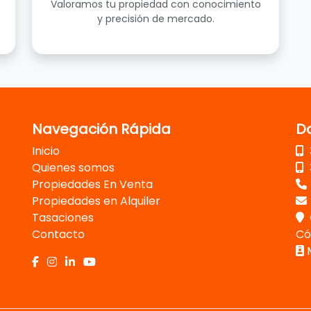
Valoramos tu propiedad con conocimiento
y precisión de mercado.
Navegación Rápida
D
Inicio
Quienes somos
Propiedades En Venta
Propiedades en Alquiler
Tasaciones
Contacto
Có
M