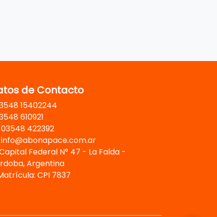
atos de Contacto
3548 15402244
3548 610921
03548 422392
info@abonapace.com.ar
Capital Federal N° 47 - La Falda -
rdoba, Argentina
atrícula: CPI 7837