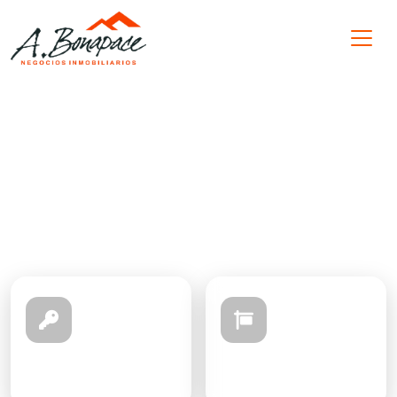
Atención personalizada en Punilla
¿Qué querés hacer hoy?
Elegí una opción y te guiamos en
segundos.
Comprar
Vender
Ver propiedades
Te ayudamos