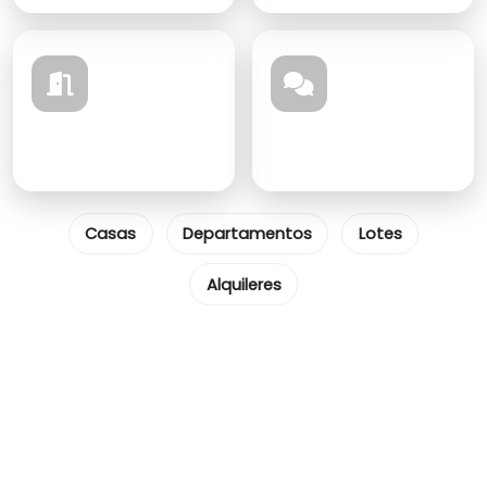
Alquilar
Asesorarte
Disponibles hoy
Hablar con un agente
Casas
Departamentos
Lotes
Alquileres
20+ años
500+
en el mercado
operaciones
4.8/5
clientes satisfechos